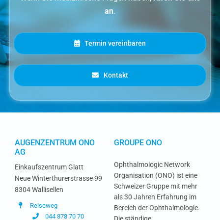
an
.
Termin vereinbaren
Kontakt
AUGENZENTRUM ONO
GROUPE ONO
AG
Ophthalmologic Network
Einkaufszentrum Glatt
Organisation (ONO) ist eine
Neue Winterthurerstrasse 99
Schweizer Gruppe mit mehr
8304 Wallisellen
als 30 Jahren Erfahrung im
Reiseweg
Bereich der Ophthalmologie.
044 878 70 70
Die ständige