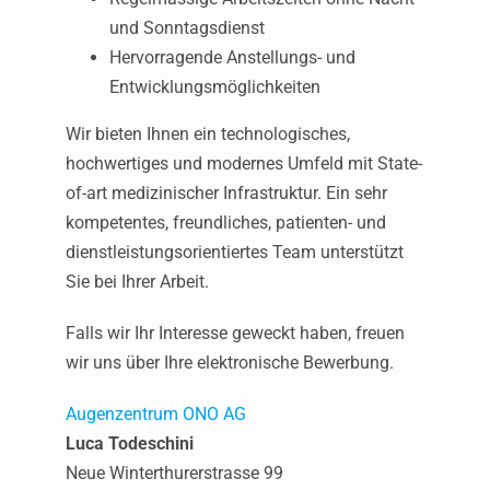
Augenklinik Sursee
und Sonntagsdienst
Hervorragende Anstellungs- und
Volketswil
Entwicklungsmöglichkeiten
Weinfelden
Wir bieten Ihnen ein technologisches,
hochwertiges und modernes Umfeld mit State-
Winterthur
of-art medizinischer Infrastruktur. Ein sehr
Wülflingen
kompetentes, freundliches, patienten- und
dienstleistungsorientiertes Team unterstützt
Zürich Seefeld
Sie bei Ihrer Arbeit.
Zürich Limmatquai
Falls wir Ihr Interesse geweckt haben, freuen
wir uns über Ihre elektronische Bewerbung.
Müller Optik Zürich
Limmatquai
Augenzentrum ONO AG
Luca Todeschini
Optiker ONO
Neue Winterthurerstrasse 99
Weinfelden