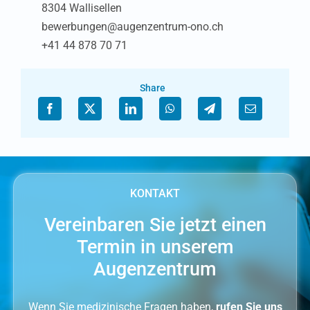
8304 Wallisellen
Optiker ONO
bewerbungen@augenzentrum-ono.ch
Winterthur
+41 44 878 70 71
Share
KONTAKT
Vereinbaren Sie jetzt einen
18
Jobs
Termin in unserem
Augenzentrum
Wenn Sie medizinische Fragen haben,
rufen Sie uns