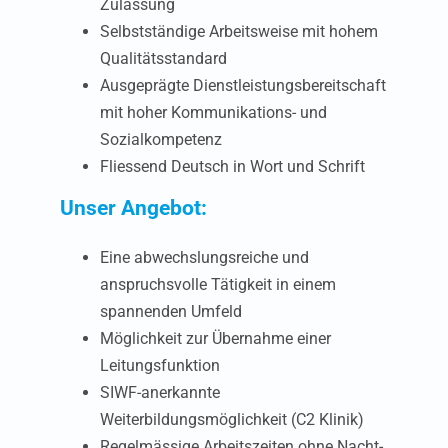
Zulassung
Freiburg
Selbstständige Arbeitsweise mit hohem
Glattbrugg
Qualitätsstandard
Ausgeprägte Dienstleistungsbereitschaft
mit hoher Kommunikations- und
Hochdorf
Sozialkompetenz
Fliessend Deutsch in Wort und Schrift
Lachen
Unser Angebot:
Luzern Zentravis
Eine abwechslungsreiche und
Pfäffikon ZH
anspruchsvolle Tätigkeit in einem
spannenden Umfeld
Schaffhausen
Möglichkeit zur Übernahme einer
Leitungsfunktion
SIWF-anerkannte
Sursee
Weiterbildungsmöglichkeit (C2 Klinik)
Regelmässige Arbeitszeiten ohne Nacht-