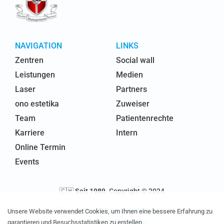
NAVIGATION
LINKS
Zentren
Social wall
Leistungen
Medien
Laser
Partners
ono estetika
Zuweiser
Team
Patientenrechte
Karriere
Intern
Online Termin
Events
🇨🇭
Seit 1989
. Copyright © 2024
ONO-Gruppe
–
Nutzungsbedingungen
–
Unsere Website verwendet Cookies, um Ihnen eine bessere Erfahrung zu
Datenschutzerklärung
garantieren und Besuchsstatistiken zu erstellen.