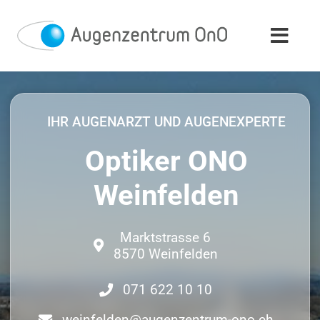
Skip
to
content
IHR AUGENARZT UND AUGENEXPERTE
Optiker ONO
Weinfelden
Marktstrasse 6
8570 Weinfelden
071 622 10 10
weinfelden@augenzentrum-ono.ch