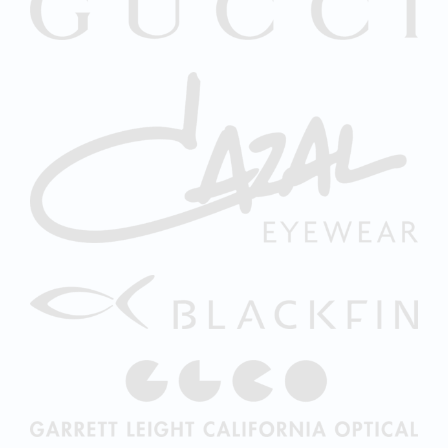
Limmatquai
Optiker ONO
Weinfelden
Optiker ONO
Winterthur
18
Jobs