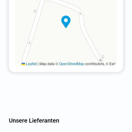
Einsiedeln
Clinique Moncor SA:
Niederlassung
Freiburg
Glattbrugg
Hochdorf
Leaflet
|
Map data ©
OpenStreetMap
contributors, © Esri
Lachen
Luzern Zentravis
Pfäffikon ZH
Unsere Lieferanten
Schaffhausen