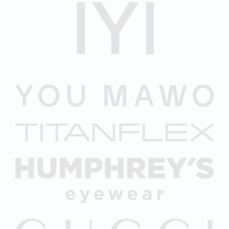
Sursee
Augenklinik Sursee
Volketswil
Weinfelden
Winterthur
Wülflingen
Zürich Seefeld
Zürich Limmatquai
Müller Optik Zürich