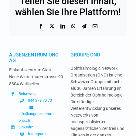
Teilen Sie diesen Inhalt,
wählen Sie Ihre Plattform!
Facebook
X
LinkedIn
WhatsApp
Telegram
Email
AUGENZENTRUM ONO
GROUPE ONO
AG
Ophthalmologic Network
Einkaufszentrum Glatt
Organisation (ONO) ist eine
Neue Winterthurerstrasse 99
Schweizer Gruppe mit mehr
8304 Wallisellen
als 30 Jahren Erfahrung im
Reiseweg
Bereich der Ophthalmologie.
044 878 70 70
Die ständige
Weiterentwicklung unseres
info@augenzentrum-
Netzwerks von
ono.ch
hochspezialisierten
LinkedIn
augenärztlichen Zentren und
Instagram
Kliniken in der ganzen