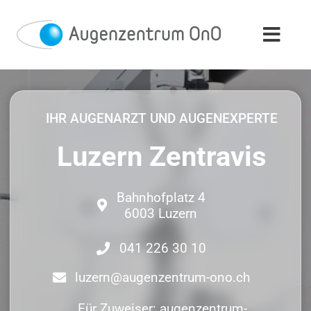
Skip
to
content
IHR AUGENARZT UND AUGENEXPERTE
Luzern Zentravis
Bahnhofplatz 4
6003 Luzern
041 226 30 10
luzern@augenzentrum-ono.ch
Für Zuweiser: augenzentrum-