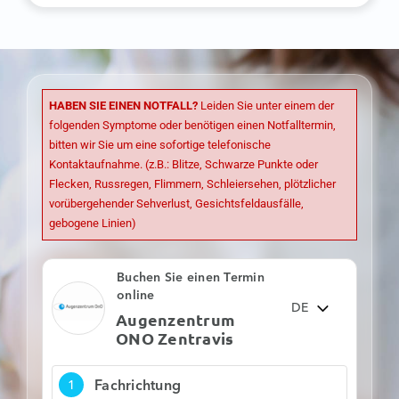
Zürich Limmatquai
Müller Optik Zürich
Limmatquai
HABEN SIE EINEN NOTFALL?
Leiden Sie unter einem der
Optiker ONO
folgenden Symptome oder benötigen einen Notfalltermin,
Weinfelden
bitten wir Sie um eine sofortige telefonische
Kontaktaufnahme. (z.B.: Blitze, Schwarze Punkte oder
Optiker ONO
Flecken, Russregen, Flimmern, Schleiersehen, plötzlicher
Winterthur
vorübergehender Sehverlust, Gesichtsfeldausfälle,
gebogene Linien)