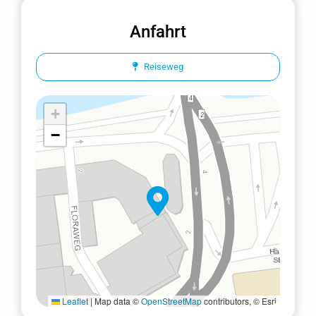
Pfäffikon ZH
Anfahrt
Schaffhausen
Reiseweg
Sursee
+
Augenklinik Sursee
−
Volketswil
Weinfelden
Winterthur
Wülflingen
Zürich Seefeld
Leaflet
|
Map data ©
OpenStreetMap
contributors, © Esri