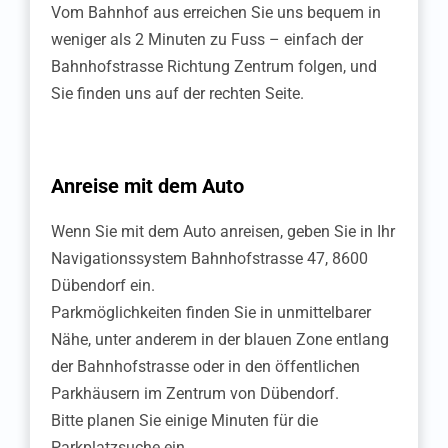
Einsiedeln
Vom Bahnhof aus erreichen Sie uns bequem in
weniger als 2 Minuten zu Fuss – einfach der
Clinique Moncor SA:
Bahnhofstrasse Richtung Zentrum folgen, und
Niederlassung
Sie finden uns auf der rechten Seite.
Freiburg
Glattbrugg
Anreise mit dem Auto
Hochdorf
Wenn Sie mit dem Auto anreisen, geben Sie in Ihr
Navigationssystem Bahnhofstrasse 47, 8600
Lachen
Dübendorf ein.
Parkmöglichkeiten finden Sie in unmittelbarer
Luzern Zentravis
Nähe, unter anderem in der blauen Zone entlang
der Bahnhofstrasse oder in den öffentlichen
Pfäffikon ZH
Parkhäusern im Zentrum von Dübendorf.
Bitte planen Sie einige Minuten für die
Schaffhausen
Parkplatzsuche ein.